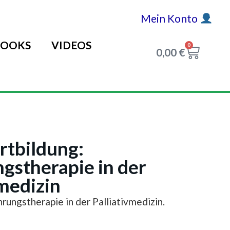
Mein Konto
OOKS
VIDEOS
0
0,00
€
rtbildung:
gstherapie in der
vmedizin
rungstherapie in der Palliativmedizin.